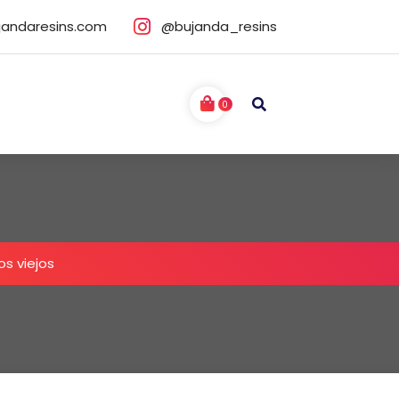
jandaresins.com
@bujanda_resins
0
los viejos