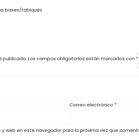
l
s
e
:
tus bases/tabiques
r
1
a
0
:
,
1
0
2
0
,
0
€
á publicada.
Los campos obligatorios están marcados con
*
0
.
€
.
Correo electrónico
*
o y web en este navegador para la próxima vez que coment