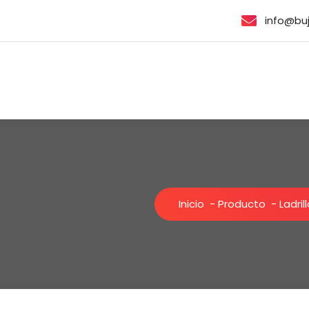
info@bu
Inicio
-
Producto
-
Ladril