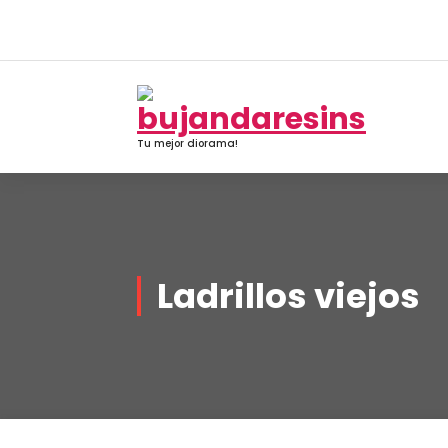
Saltar
al
contenido
Tu mejor diorama!
Ladrillos viejos