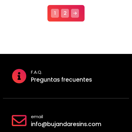
1
2
→
F.A.Q.
Preguntas frecuentes
email
info@bujandaresins.com