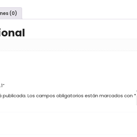
d
e
nes (0)
s
d
e
ional
9
,
0
0
€
h
a
.1”
s
á publicada.
Los campos obligatorios están marcados con
*
t
a
1
3
,
0
0