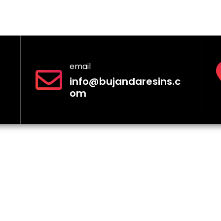
email
info@bujandaresins.c
om