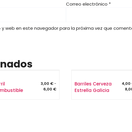
Correo electrónico
*
€
o y web en este navegador para la próxima vez que coment
onados
ril
Barriles Cerveza
3,00
€
-
4,00
Rango
6,00
€
8,
mbustible
Estrella Galicia
de
precios:
desde
3,00 €
hasta
6,00 €