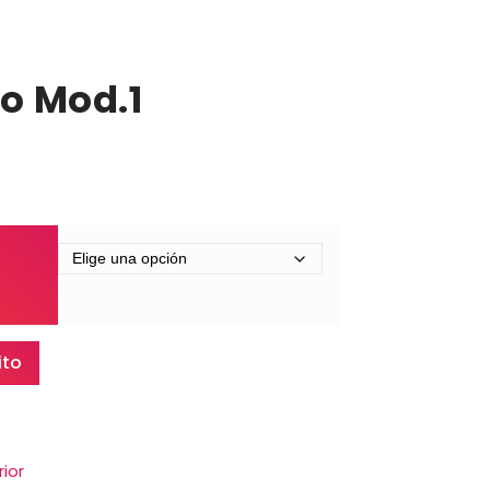
co Mod.1
ito
rior