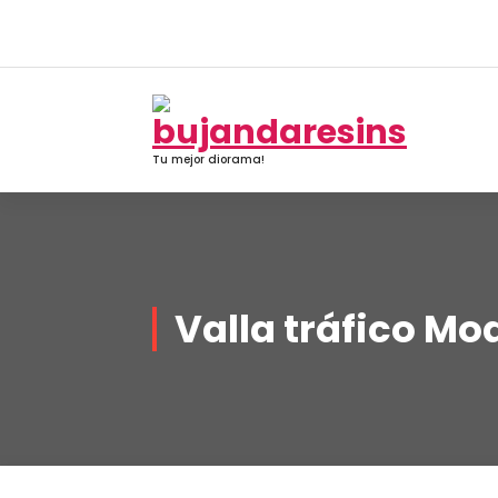
Saltar
al
contenido
Tu mejor diorama!
Valla tráfico Mod