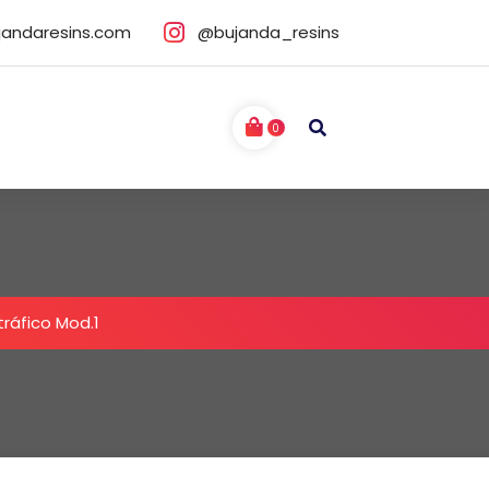
jandaresins.com
@bujanda_resins
0
tráfico Mod.1