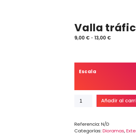
Valla tráfi
R
9,00
€
-
13,00
€
a
n
g
o
d
Escala
e
p
r
Valla
e
Añadir al carr
tráfico
c
Mod.1
i
cantidad
o
Referencia:
N/D
s
Categorías:
Dioramas
,
Exte
: