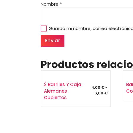
Nombre
*
Guarda mi nombre, correo electrónic
Productos relaci
2 Barriles Y Caja
Bar
4,00
€
-
Alemanes
Co
Rango
6,00
€
Cubiertos
de
precios:
desde
4,00 €
hasta
6,00 €