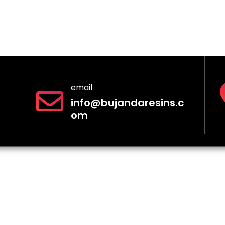
13,00 €
email
info@bujandaresins.c
om