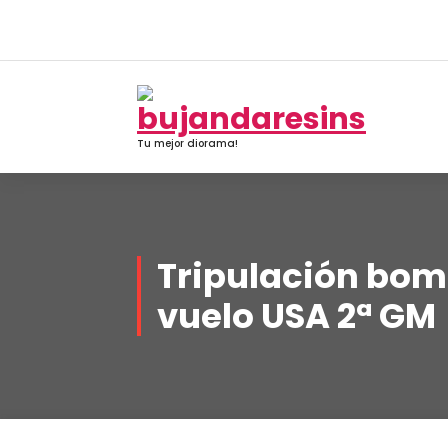
Saltar
al
contenido
Tu mejor diorama!
Tripulación bom
vuelo USA 2ª GM