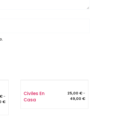
e.
Civiles En
25,00
€
-
€
-
Rango
49,00
€
Casa
Rango
00
€
de
de
precios:
precios:
desde
desde
25,00 €
6,00 €
hasta
hasta