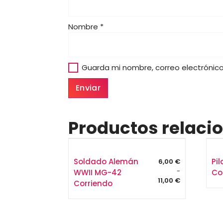
Nombre
*
Guarda mi nombre, correo electrónic
Productos relaci
Soldado Alemán
Pi
6,00
€
-
WWII MG-42
Co
Rango
11,00
€
Corriendo
de
precios:
desde
6,00 €