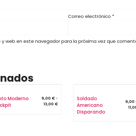
,
0
Correo electrónico
*
0
€
o y web en este navegador para la próxima vez que coment
onados
loto Moderno
Soldado
6,00
€
-
6,00
Rango
13,00
€
ckpit
Americano
11,
de
Disparando
precios:
desde
6,00 €
hasta