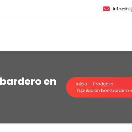
info@bu
bardero en
Inicio
-
Producto
-
Tripulación bombardero 