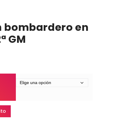
n bombardero en
2ª GM
ito