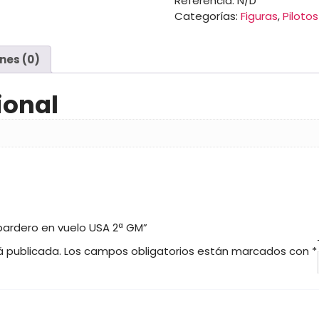
Referencia:
N/D
USA
s
Categorías:
Figuras
,
Pilotos
2ª
:
GM
d
cantidad
e
nes (0)
s
d
e
ional
1
6
,
0
0
€
h
mbardero en vuelo USA 2ª GM”
a
á publicada.
Los campos obligatorios están marcados con
*
s
t
a
8
0