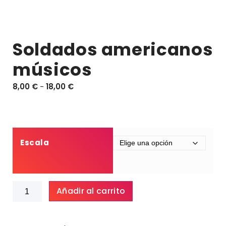
Soldados americanos
músicos
R
8,00
€
-
18,00
€
a
n
g
o
d
Escala
e
p
r
Soldados
e
Añadir al carrito
americanos
c
músicos
i
cantidad
o