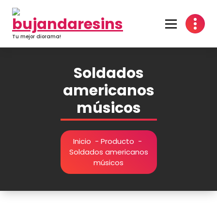
Saltar
al
contenido
Tu mejor diorama!
Soldados
americanos
músicos
Inicio
-
Producto
-
Soldados americanos
músicos