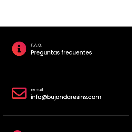
15,00
F.A.Q.
Preguntas frecuentes
email
info@bujandaresins.com