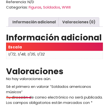
Referencia:
N/D
s
Categorías:
Figuras
,
Soldados
,
WWII
:
d
e
Información adicional
Valoraciones (0)
s
d
e
Información adicional
8
,
Escala
0
1/72, 1/48, 1/35, 1/32
0
€
Valoraciones
h
a
No hay valoraciones aún.
s
Sé el primero en valorar “Soldados americanos
t
músicos”
a
Tu dirección de correo electrónico no será publicada.
1
Los campos obligatorios están marcados con
*
8