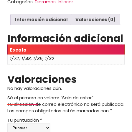
Categorías:
Dioramas
,
Interior
:
d
e
Información adicional
Valoraciones (0)
s
d
e
Información adicional
2
5
Escala
,
1/72, 1/48, 1/35, 1/32
0
0
Valoraciones
€
h
No hay valoraciones aún.
a
Sé el primero en valorar “Sala de estar”
s
Tu dirección de correo electrónico no será publicada.
t
Los campos obligatorios están marcados con
*
a
4
Tu puntuación
*
9
,