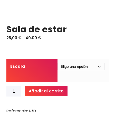
Sala de estar
R
25,00
€
-
49,00
€
a
n
g
o
d
Escala
e
p
r
Sala
e
Añadir al carrito
de
c
estar
i
cantidad
o
Referencia:
N/D
s