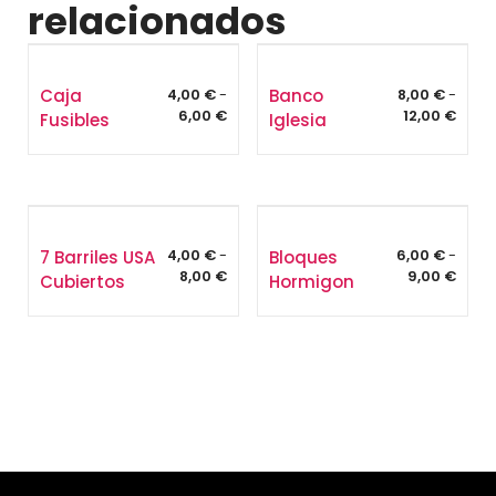
relacionados
Caja
Banco
4,00
€
-
8,00
€
-
Rango
Rang
6,00
€
12,00
€
Fusibles
Iglesia
de
de
precios:
preci
desde
desd
4,00 €
8,00 
hasta
hasta
6,00 €
12,00
7 Barriles USA
Bloques
4,00
€
-
6,00
€
-
Rango
Rang
8,00
€
9,00
€
Cubiertos
Hormigon
de
de
precios:
preci
desde
desd
4,00 €
6,00 
hasta
hasta
8,00 €
9,00 