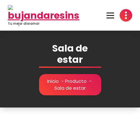
Saltar
al
contenido
Tu mejor diorama!
Sala de
estar
Inicio
-
Producto
-
Sala de estar