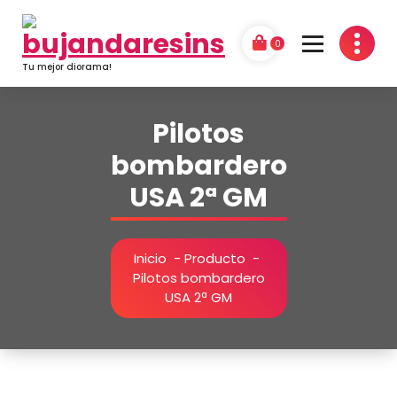
Saltar
al
0
contenido
Tu mejor diorama!
Pilotos
bombardero
USA 2ª GM
Inicio
-
Producto
-
Pilotos bombardero
USA 2ª GM