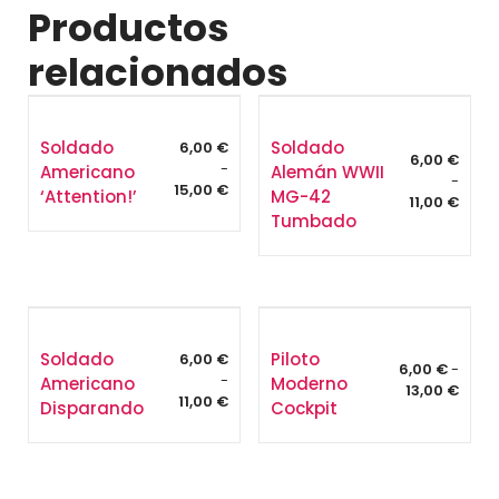
Productos
relacionados
Soldado
Soldado
6,00
€
6,00
€
-
Americano
Alemán WWII
-
Rango
15,00
€
‘Attention!’
MG-42
Rang
11,00
€
de
Tumbado
de
precios:
preci
desde
desd
6,00 €
6,00 
hasta
hasta
15,00 €
11,00 
Soldado
Piloto
6,00
€
6,00
€
-
-
Americano
Moderno
Rang
13,00
€
Rango
11,00
€
Disparando
Cockpit
de
de
preci
precios:
desd
desde
6,00 
6,00 €
hasta