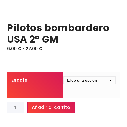
Pilotos bombardero
USA 2ª GM
R
6,00
€
-
22,00
€
a
n
g
o
d
Escala
e
p
r
Pilotos
e
Añadir al carrito
bombardero
c
USA
i
2ª
o