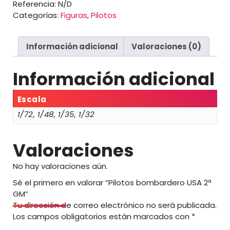
Referencia:
N/D
GM
s
Categorías:
Figuras
,
Pilotos
cantidad
:
d
e
Información adicional
Valoraciones (0)
s
d
e
Información adicional
6
,
Escala
0
1/72, 1/48, 1/35, 1/32
0
€
Valoraciones
h
a
No hay valoraciones aún.
s
Sé el primero en valorar “Pilotos bombardero USA 2ª
t
GM”
a
Tu dirección de correo electrónico no será publicada.
2
Los campos obligatorios están marcados con
*
2