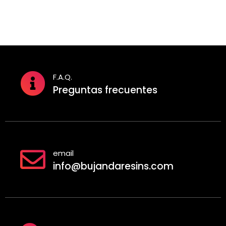
hasta
13,00
11,00 €
F.A.Q.
Preguntas frecuentes
email
info@bujandaresins.com