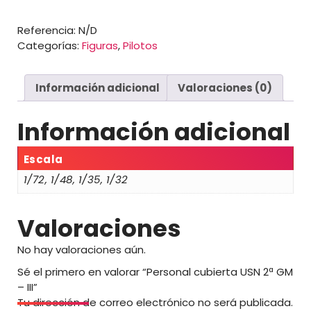
USN
i
2ª
o
Referencia:
N/D
GM
s
Categorías:
Figuras
,
Pilotos
-
:
III
d
cantidad
e
Información adicional
Valoraciones (0)
s
d
e
Información adicional
1
0
Escala
,
1/72, 1/48, 1/35, 1/32
0
0
Valoraciones
€
h
No hay valoraciones aún.
a
Sé el primero en valorar “Personal cubierta USN 2ª GM
s
– III”
t
Tu dirección de correo electrónico no será publicada.
a