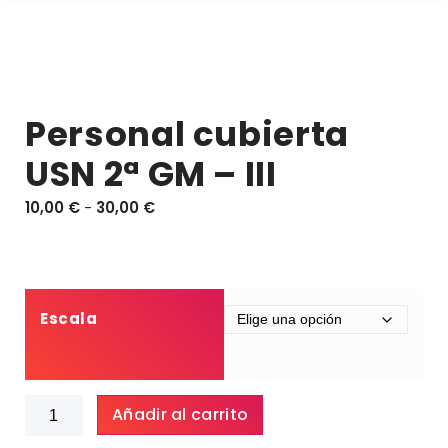
Personal cubierta
USN 2ª GM – III
R
10,00
€
-
30,00
€
a
n
g
o
d
Escala
e
p
r
Personal
e
Añadir al carrito
cubierta
c