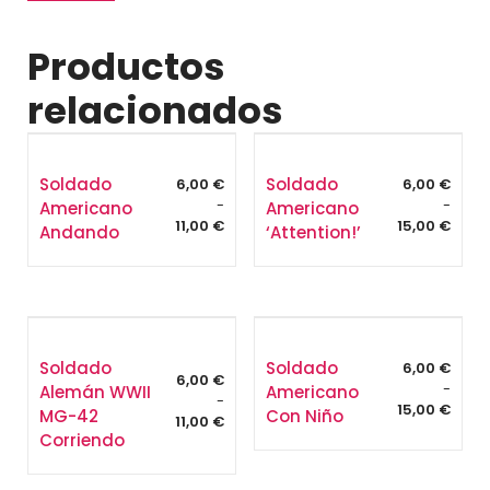
Productos
relacionados
Soldado
Soldado
6,00
€
6,00
€
-
-
Americano
Americano
Rango
Rang
11,00
€
15,00
€
Andando
‘Attention!’
de
de
precios:
preci
desde
desd
6,00 €
6,00 
hasta
hasta
11,00 €
15,00
Soldado
Soldado
6,00
€
6,00
€
-
Alemán WWII
Americano
-
Rang
15,00
€
MG-42
Con Niño
Rango
11,00
€
de
Corriendo
de
preci
precios:
desd
desde