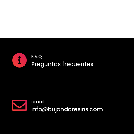
6,00 
6,00 €
hasta
hasta
15,00
11,00 €
F.A.Q.
Preguntas frecuentes
email
info@bujandaresins.com