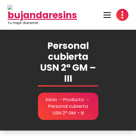
Saltar
al
contenido
Tu mejor diorama!
Personal
cubierta
USN 2ª GM –
III
Inicio
-
Producto
-
Personal cubierta
USN 2ª GM – III