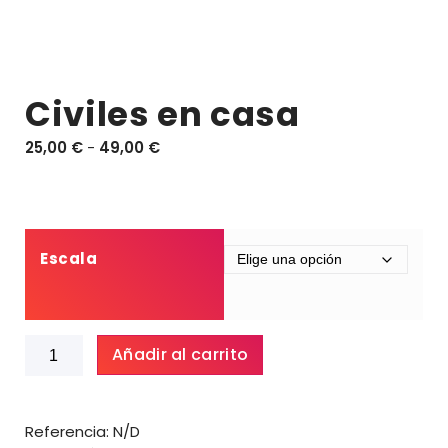
Civiles en casa
R
25,00
€
-
49,00
€
a
n
g
o
d
Escala
e
p
r
Civiles
e
Añadir al carrito
en
c
casa
i
cantidad
o
Referencia:
N/D
s