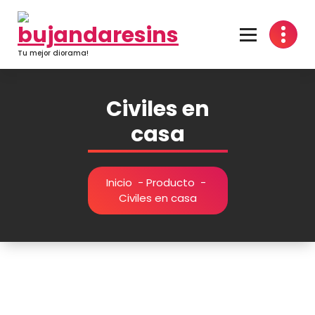
Saltar
al
contenido
Tu mejor diorama!
Civiles en
casa
Inicio
-
Producto
-
Civiles en casa