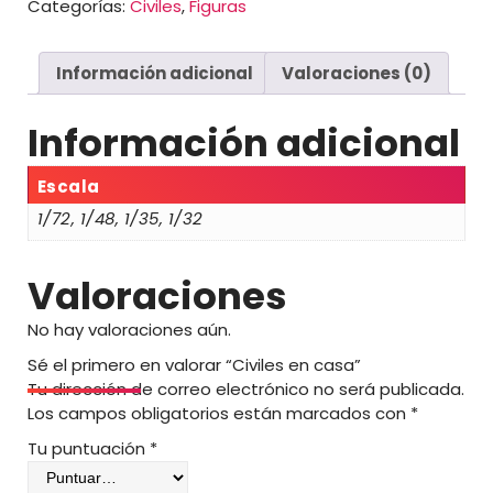
Categorías:
Civiles
,
Figuras
:
d
e
Información adicional
Valoraciones (0)
s
d
e
Información adicional
2
5
Escala
,
1/72, 1/48, 1/35, 1/32
0
0
Valoraciones
€
h
No hay valoraciones aún.
a
Sé el primero en valorar “Civiles en casa”
s
Tu dirección de correo electrónico no será publicada.
t
Los campos obligatorios están marcados con
*
a
4
Tu puntuación
*
9
,