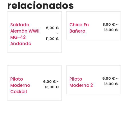
relacionados
Soldado
Chica En
8,00
€
-
6,00
€
Rang
13,00
€
Alemán WWII
Bañera
-
de
MG-42
Rango
11,00
€
preci
Andando
de
desd
precios:
8,00 
desde
hasta
6,00 €
13,00
hasta
11,00 €
Piloto
Piloto
6,00
€
-
6,00
€
-
Rang
13,00
€
Moderno
Moderno 2
Rango
13,00
€
de
Cockpit
de
preci
precios:
desd
desde
6,00 
6,00 €
hasta
hasta
13,00
13,00 €