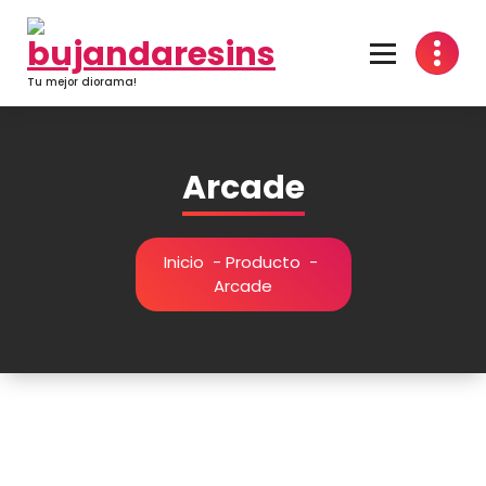
Saltar
al
contenido
Tu mejor diorama!
Arcade
Inicio
-
Producto
-
Arcade