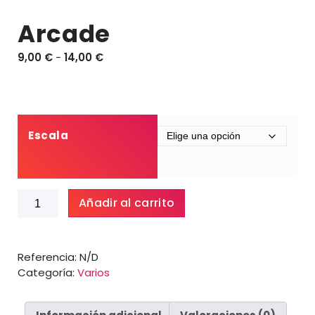
Arcade
R
9,00
€
-
14,00
€
a
n
g
o
d
Escala
e
p
r
Arcade
e
Añadir al carrito
cantidad
c
i
o
Referencia:
N/D
s
Categoría:
Varios
:
d
e