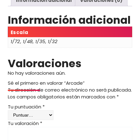
Información adicional
Valoraciones (0)
s
d
e
Información adicional
9
,
Escala
0
1/72, 1/48, 1/35, 1/32
0
€
Valoraciones
h
a
No hay valoraciones aún.
s
Sé el primero en valorar “Arcade”
t
Tu dirección de correo electrónico no será publicada.
a
Los campos obligatorios están marcados con
*
1
4
Tu puntuación
*
,
0
Tu valoración
*
0
€